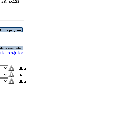
l.28, no.122,
lario avanzado
ulario b�sico