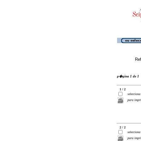
Ref
p�gina 1 de 1
1 / 2
selecciona
para impr
2 / 2
selecciona
para impr