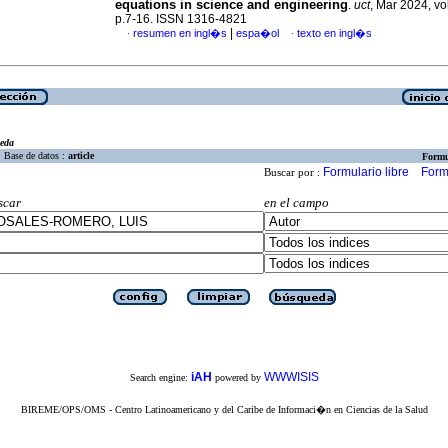
equations in science and engineering
.
uct
, Mar 2024, vo
p.7-16. ISSN 1316-4821
|
resumen en ingl�s
espa�ol
texto en ingl�s
·
·
eda
Base de datos :
article
Formu
Formulario libre
Form
Buscar por :
scar
en el campo
iAH
WWWISIS
Search engine:
powered by
BIREME/OPS/OMS - Centro Latinoamericano y del Caribe de Informaci�n en Ciencias de la Salud