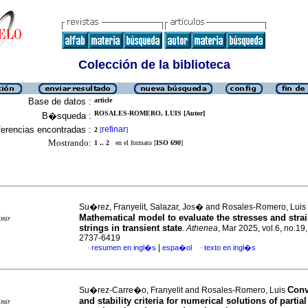
Colección de la biblioteca
Base de datos :
article
ROSALES-ROMERO, LUIS [Autor]
B�squeda :
erencias encontradas :
refinar
2
[
]
Mostrando:
1 .. 2
en el formato [
ISO 690
]
Su�rez, Franyelit, Salazar, Jos� and Rosales-Romero, Luis
Mathematical model to evaluate the stresses and strai
imir
strings in transient state
.
Athenea
, Mar 2025, vol.6, no.19
2737-6419
|
resumen en ingl�s
espa�ol
texto en ingl�s
·
·
Conv
Su�rez-Carre�o, Franyelit and Rosales-Romero, Luis
and stability criteria for numerical solutions of partial 
imir