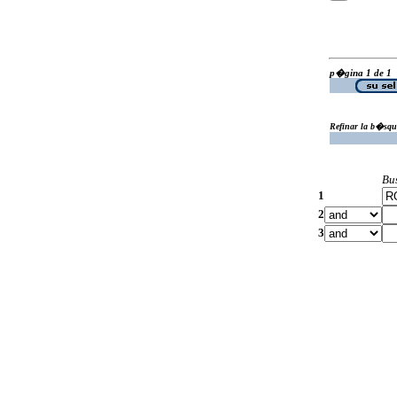
p�gina 1 de 1
Refinar la b�squ
Bu
1
2
3