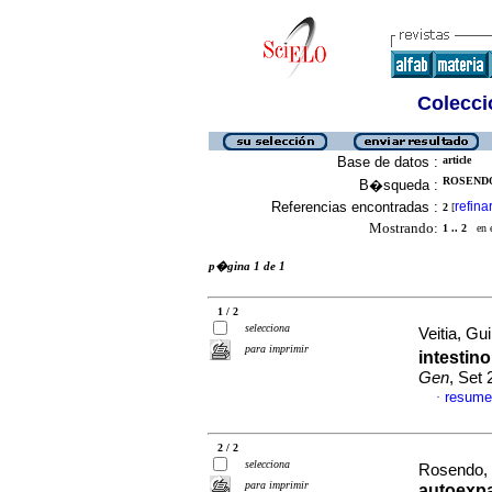
Colecció
Base de datos :
article
ROSENDO,
B�squeda :
Referencias encontradas :
refina
2
[
Mostrando:
1 .. 2
en el
p�gina 1 de 1
1 / 2
selecciona
Veitia, Gui
para imprimir
intestin
Gen
, Set
resume
·
2 / 2
selecciona
Rosendo, 
para imprimir
autoexpa