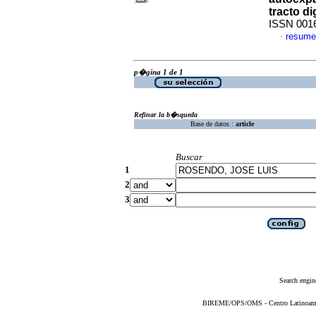
tracto di
ISSN 001
resume
·
p�gina 1 de 1
Refinar la b�squeda
Base de datos :
article
Buscar
1
2
3
Search engin
BIREME/OPS/OMS - Centro Latinoameric