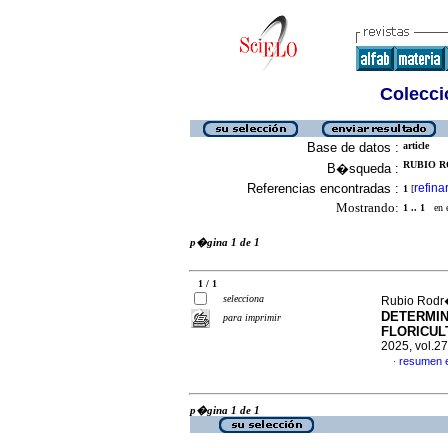
Colecció
Base de datos :
article
RUBIO R
B�squeda :
Referencias encontradas :
refina
1
[
Mostrando:
1 .. 1
en el
p�gina 1 de 1
1 / 1
selecciona
Rubio Rodr�
DETERMIN
para imprimir
FLORICUL
2025, vol.2
resumen 
·
p�gina 1 de 1