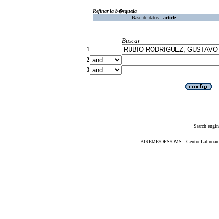
Refinar la b�squeda
Base de datos :
article
Buscar
1
2
3
Search engin
BIREME/OPS/OMS - Centro Latinoameric