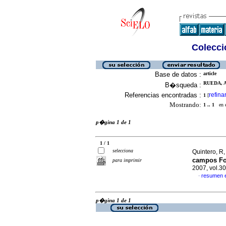
Colecció
Base de datos :
article
RUEDA, A 
B�squeda :
Referencias encontradas :
refina
1
[
Mostrando:
1 .. 1
en el
p�gina 1 de 1
1 / 1
selecciona
Quintero, R
campos Fok
para imprimir
2007, vol.3
resumen 
·
p�gina 1 de 1