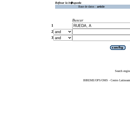
Refinar la b�squeda
Base de datos :
article
Buscar
1
2
3
Search engin
BIREME/OPS/OMS - Centro Latinoameric