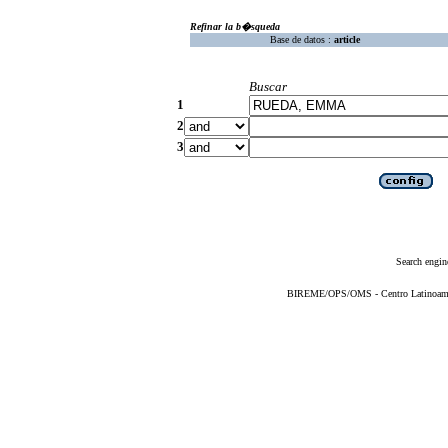
Refinar la b�squeda
Base de datos :
article
Buscar
1
2
3
Search engin
BIREME/OPS/OMS - Centro Latinoameric