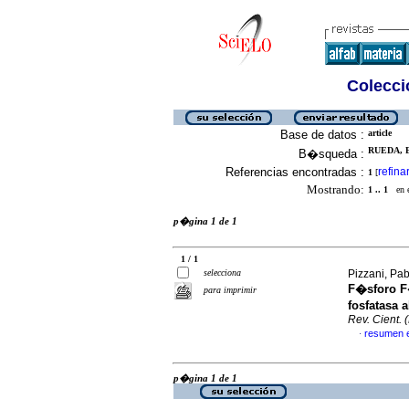
Colecció
Base de datos :
article
RUEDA, E
B�squeda :
Referencias encontradas :
refina
1
[
Mostrando:
1 .. 1
en el
p�gina 1 de 1
1 / 1
selecciona
Pizzani, Pab
F�sforo F�
para imprimir
fosfatasa a
Rev. Cient. 
resumen 
·
p�gina 1 de 1