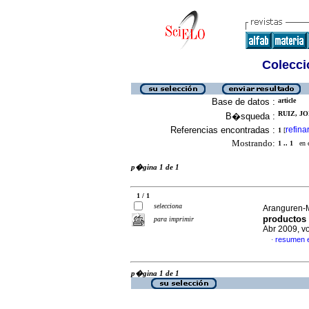
Colecció
Base de datos :
article
RUIZ, JO
B�squeda :
Referencias encontradas :
refina
1
[
Mostrando:
1 .. 1
en el
p�gina 1 de 1
1 / 1
selecciona
Aranguren-
productos 
para imprimir
Abr 2009, v
resumen 
·
p�gina 1 de 1