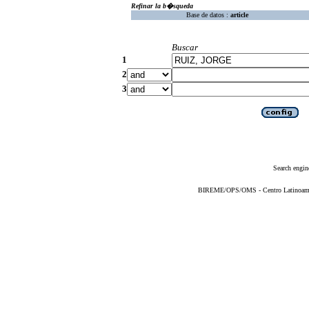
Refinar la b�squeda
Base de datos :
article
Buscar
1
2
3
Search engin
BIREME/OPS/OMS - Centro Latinoameric