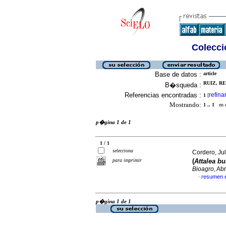
Colecció
Base de datos :
article
RUIZ, RE
B�squeda :
Referencias encontradas :
refina
1
[
Mostrando:
1 .. 1
en el
p�gina 1 de 1
1 / 1
selecciona
Cordero, Jul
para imprimir
(
Attalea bu
Bioagro
, Ab
resumen 
·
p�gina 1 de 1