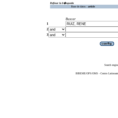
Refinar la b�squeda
Base de datos :
article
Buscar
1
2
3
Search engin
BIREME/OPS/OMS - Centro Latinoameric