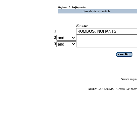
Refinar la b�squeda
Base de datos :
article
Buscar
1
2
3
Search engin
BIREME/OPS/OMS - Centro Latinoameric