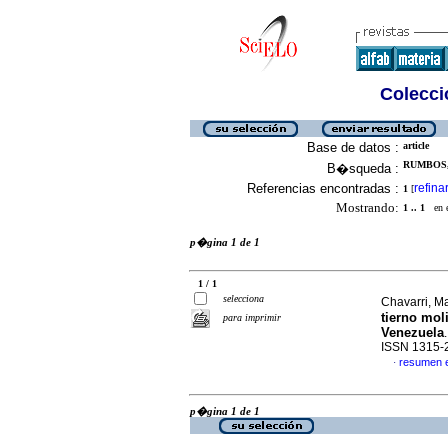
Colecció
Base de datos :
article
RUMBOS,
B�squeda :
Referencias encontradas :
refina
1
[
Mostrando:
1 .. 1
en el
p�gina 1 de 1
1 / 1
selecciona
Chavarri, Ma
tierno mol
para imprimir
Venezuela
ISSN 1315-
resumen 
·
p�gina 1 de 1