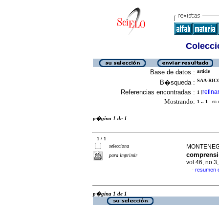
Colecció
Base de datos :
article
SAA-RICO
B�squeda :
Referencias encontradas :
refina
1
[
Mostrando:
1 .. 1
en el
p�gina 1 de 1
1 / 1
selecciona
MONTENEGRO
comprensi
para imprimir
vol.46, no.
resumen 
·
p�gina 1 de 1