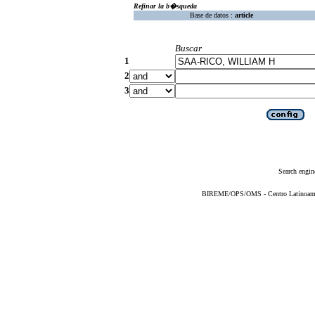
Refinar la b�squeda
Base de datos :
article
Buscar
1
2
3
Search engin
BIREME/OPS/OMS - Centro Latinoameric