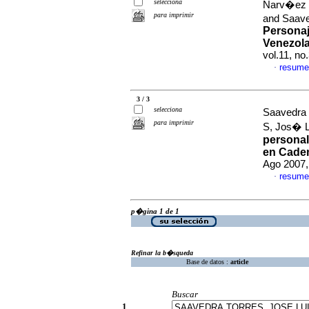
selecciona
Narv�ez L
para imprimir
and Saave
Personaj
Venezol
vol.11, n
resume
·
3 / 3
selecciona
Saavedra 
para imprimir
S, Jos� 
personal
en Cade
Ago 2007,
resume
·
p�gina 1 de 1
Refinar la b�squeda
Base de datos :
article
Buscar
1