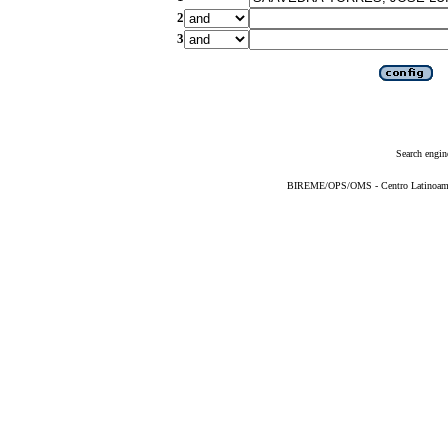
2
3
Search engin
BIREME/OPS/OMS - Centro Latinoameric