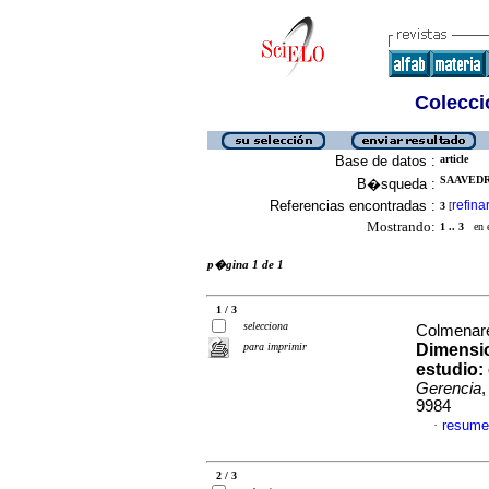
Colecció
Base de datos :
article
SAAVEDRA
B�squeda :
Referencias encontradas :
refina
3
[
Mostrando:
1 .. 3
en el
p�gina 1 de 1
1 / 3
selecciona
Colmenare
para imprimir
Dimensio
estudio:
Gerencia
,
9984
resume
·
2 / 3