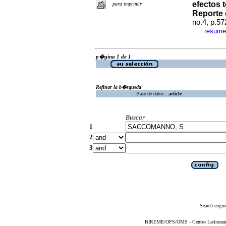
efectos 
para imprimir
Reporte 
no.4, p.5
resume
·
p�gina 1 de 1
Refinar la b�squeda
Base de datos :
article
Buscar
1
2
3
Search engin
BIREME/OPS/OMS - Centro Latinoameric