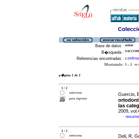
Colecció
Base de datos :
article
SACCOMA
B�squeda :
Referencias encontradas :
refina
2
[
Mostrando:
1 .. 2
en el
p�gina 1 de 1
1 / 2
selecciona
Guercio, E
para imprimir
ortodont
las cate
2009, vol
resume
·
2 / 2
selecciona
Deli, R, 