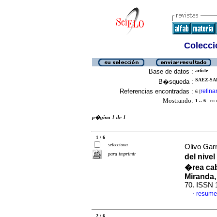
Colecció
Base de datos :
article
SAEZ-SAE
B�squeda :
Referencias encontradas :
refina
6
[
Mostrando:
1 .. 6
en el
p�gina 1 de 1
1 / 6
selecciona
Olivo Gar
para imprimir
del nivel
�rea cab
Miranda,
70. ISSN 
resume
·
2 / 6