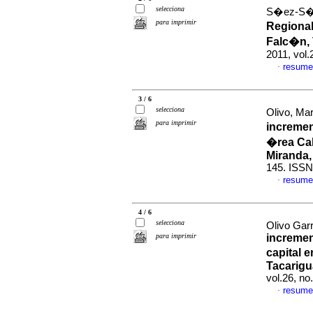
selecciona
S�ez-S�ez
para imprimir
Regional
Falc�n,
2011, vol
resume
·
3 / 6
selecciona
Olivo, Ma
para imprimir
incremen
�rea Ca
Miranda,
145. ISSN
resume
·
4 / 6
selecciona
Olivo Gar
para imprimir
incremen
capital 
Tacarigu
vol.26, n
resume
·