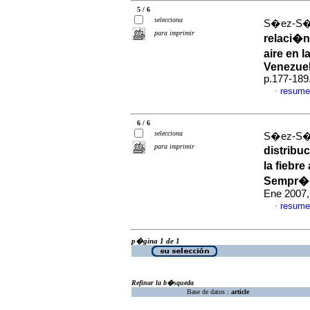
5 / 6
selecciona
S�ez-S�ez
para imprimir
relaci�n
aire en 
Venezue
p.177-189
resume
·
6 / 6
selecciona
S�ez-S�ez
para imprimir
distribu
la fiebr
Sempr�n,
Ene 2007,
resume
·
p�gina 1 de 1
Refinar la b�squeda
Base de datos :
article