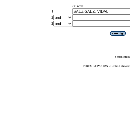
Buscar
1
2
3
Search engin
BIREME/OPS/OMS - Centro Latinoameric