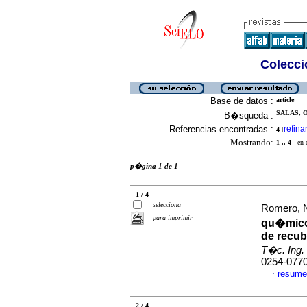
Colecció
Base de datos :
article
SALAS, 
B�squeda :
Referencias encontradas :
refina
4
[
Mostrando:
1 .. 4
en el
p�gina 1 de 1
1 / 4
selecciona
Romero, Na
para imprimir
qu�micos
de recub
T�c. Ing. 
0254-077
resume
·
2 / 4