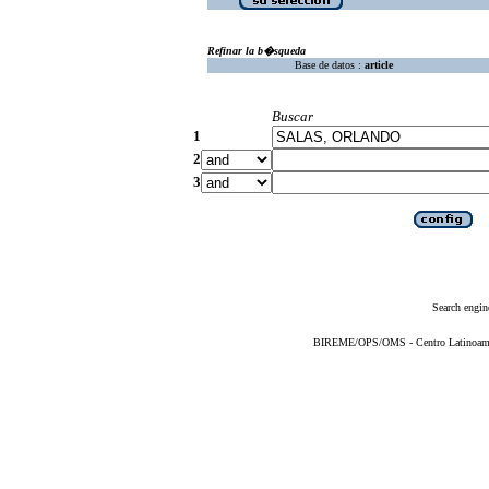
Refinar la b�squeda
Base de datos :
article
Buscar
1
2
3
Search engin
BIREME/OPS/OMS - Centro Latinoameric