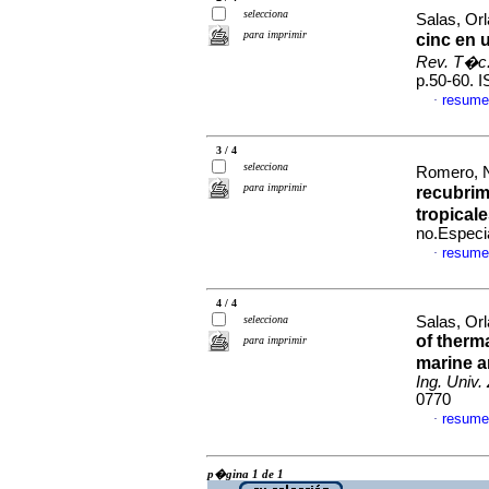
selecciona
Salas, Or
para imprimir
cinc en 
Rev. T�c. 
p.50-60. 
resume
·
3 / 4
selecciona
Romero, Na
para imprimir
recubrim
tropical
no.Especi
resume
·
4 / 4
selecciona
Salas, Orl
of therm
para imprimir
marine a
Ing. Univ. 
0770
resume
·
p�gina 1 de 1