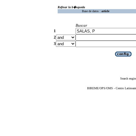
Refinar la b�squeda
Base de datos :
article
Buscar
1
2
3
Search engin
BIREME/OPS/OMS - Centro Latinoameric