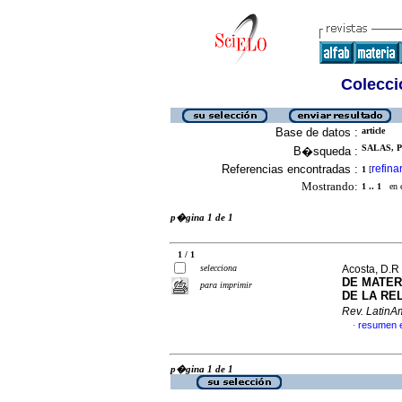
Colecció
Base de datos :
article
SALAS, P 
B�squeda :
Referencias encontradas :
refina
1
[
Mostrando:
1 .. 1
en el
p�gina 1 de 1
1 / 1
selecciona
Acosta, D.R 
DE MATER
para imprimir
DE LA RE
Rev. LatinAm
resumen 
·
p�gina 1 de 1