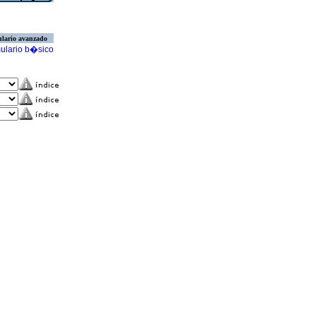
lario avanzado
ulario b�sico