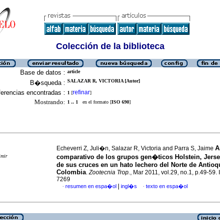
Colección de la biblioteca
Base de datos :
article
SALAZAR R, VICTORIA [Autor]
B�squeda :
erencias encontradas :
refinar
1
[
]
Mostrando:
1 .. 1
en el formato [
ISO 690
]
A
Echeverri Z, Juli�n, Salazar R, Victoria and Parra S, Jaime
imir
comparativo de los grupos gen�ticos Holstein, Jers
de sus cruces en un hato lechero del Norte de Antioq
Colombia
.
Zootecnia Trop.
, Mar 2011, vol.29, no.1, p.49-59
7269
|
resumen en espa�ol
ingl�s
texto en espa�ol
·
·