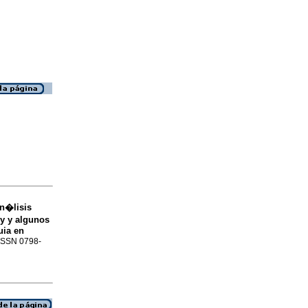
n�lisis
ey
y algunos
uia
en
. ISSN 0798-