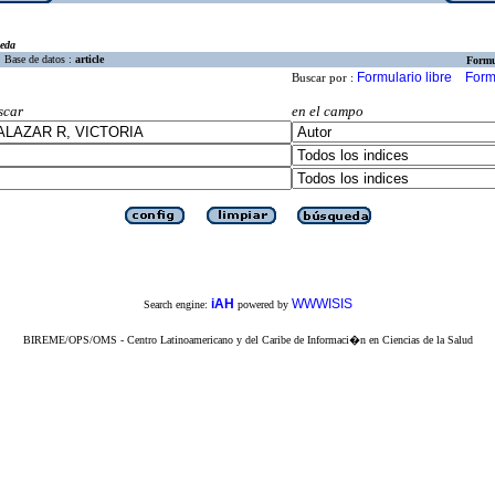
eda
Base de datos :
article
Formu
Formulario libre
Form
Buscar por :
scar
en el campo
iAH
WWWISIS
Search engine:
powered by
BIREME/OPS/OMS - Centro Latinoamericano y del Caribe de Informaci�n en Ciencias de la Salud