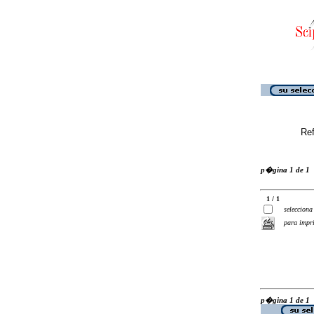
Ref
p�gina 1 de 1
1 / 1
selecciona
para impr
p�gina 1 de 1