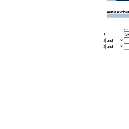
Refinar la b�squ
Bu
1
2
3