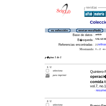
Colecció
Base de datos :
article
SALAZAR
B�squeda :
Referencias encontradas :
refina
2
[
Mostrando:
1 .. 2
en el
p�gina 1 de 1
1 / 2
selecciona
Quintero-
para imprimir
operaci�
comida 
vol.7, no.
resume
·
2 / 2
selecciona
Bueno-Fer