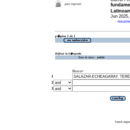
para imprimir
fundamen
Latinoa
Jun 2025,
resume
·
p�gina 1 de 1
Refinar la b�squeda
Base de datos :
article
Buscar
1
2
3
Search engin