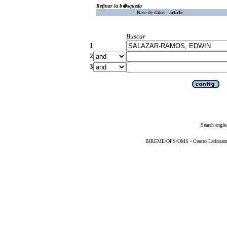
Refinar la b�squeda
Base de datos :
article
Buscar
1
2
3
Search engin
BIREME/OPS/OMS - Centro Latinoameric