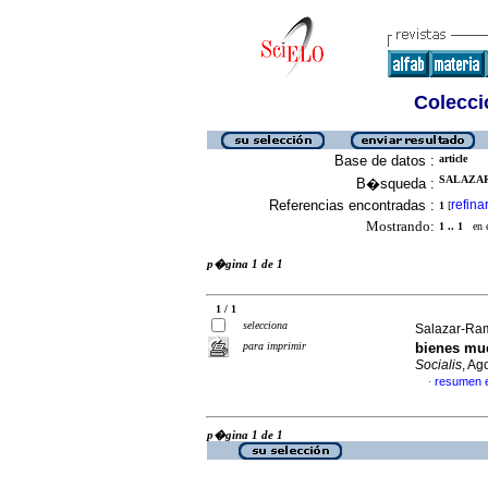
Colecció
Base de datos :
article
SALAZAR
B�squeda :
Referencias encontradas :
refina
1
[
Mostrando:
1 .. 1
en el
p�gina 1 de 1
1 / 1
selecciona
Salazar-Ram
para imprimir
bienes mue
Socialis
, Ag
resumen 
·
p�gina 1 de 1