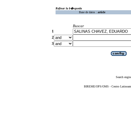
Refinar la b�squeda
Base de datos :
article
Buscar
1
2
3
Search engin
BIREME/OPS/OMS - Centro Latinoameric