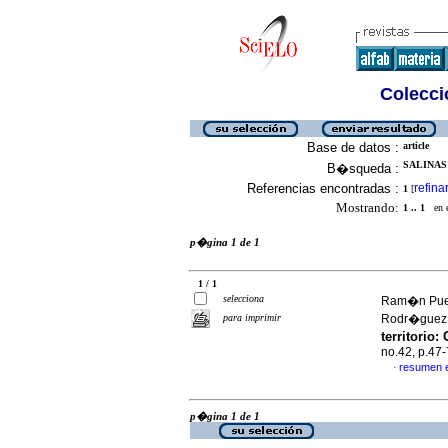
Colecció
Base de datos :
article
SALINAS
B�squeda :
Referencias encontradas :
refina
1
[
Mostrando:
1 .. 1
en el
p�gina 1 de 1
1 / 1
selecciona
Ram�n Pueb
para imprimir
Rodr�guez
territorio
:
no.42, p.47
resumen 
·
p�gina 1 de 1