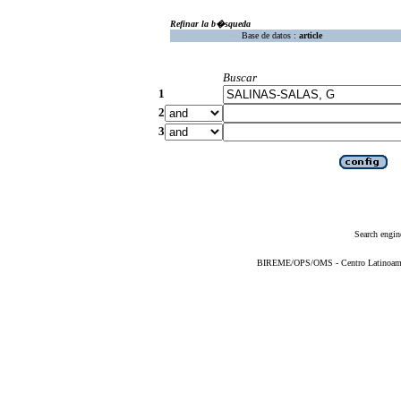
Refinar la b�squeda
Base de datos :
article
Buscar
1
2
3
Search engin
BIREME/OPS/OMS - Centro Latinoameric