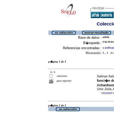
Colecció
Base de datos :
article
SALINAS-
B�squeda :
Referencias encontradas :
refina
1
[
Mostrando:
1 .. 1
en el
p�gina 1 de 1
1 / 1
selecciona
Salinas-Sal
funci�n d
para imprimir
richardson
Univ. Zulia
,
resumen 
·
p�gina 1 de 1