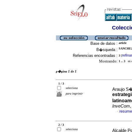
Colecció
Base de datos :
article
SANCHEZ
B�squeda :
Referencias encontradas :
refina
3
[
Mostrando:
1 .. 3
en el
p�gina 1 de 1
1 / 3
selecciona
Araujo S�
para imprimir
estrateg
latinoam
InveCom
,
resume
·
2 / 3
selecciona
Alcalde P