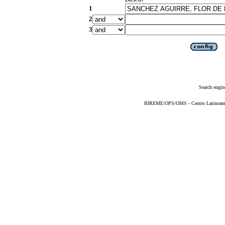
1
2
3
Search engin
BIREME/OPS/OMS - Centro Latinoameric