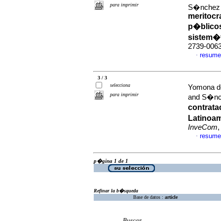
para imprimir
S�nchez 
meritocr
p�blicos
sistem�
2739-006
resume
·
3 / 3
selecciona
Yomona de
para imprimir
and S�nch
contrata
Latinoam
InveCom
,
resume
·
p�gina 1 de 1
Refinar la b�squeda
Base de datos :
article
Buscar