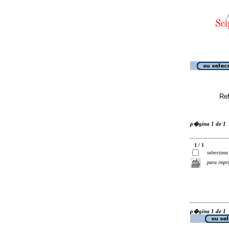
Ref
p�gina 1 de 1
1 / 1
selecciona
para impr
p�gina 1 de 1