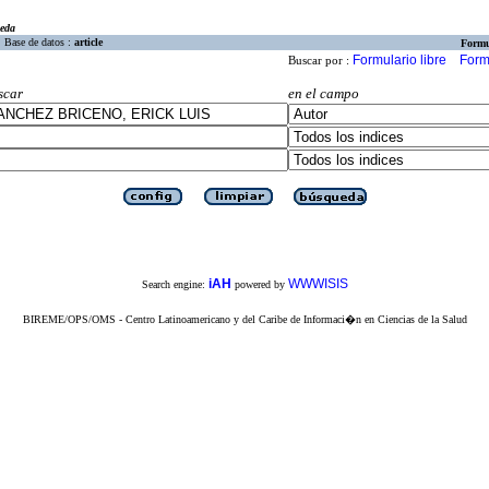
eda
Base de datos :
article
Formu
Formulario libre
Form
Buscar por :
scar
en el campo
iAH
WWWISIS
Search engine:
powered by
BIREME/OPS/OMS - Centro Latinoamericano y del Caribe de Informaci�n en Ciencias de la Salud