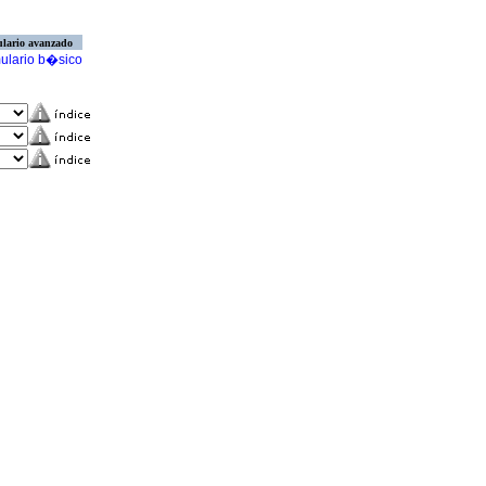
lario avanzado
ulario b�sico