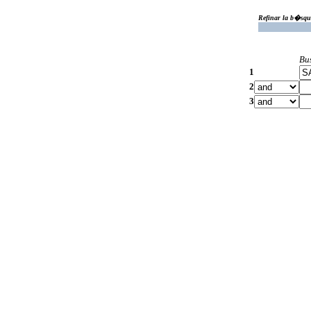
Refinar la b�squ
Bu
1
2
3