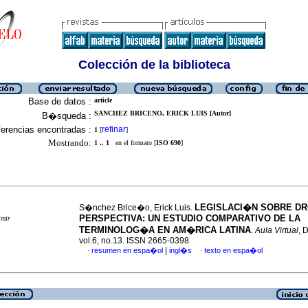
Colección de la biblioteca
Base de datos :
article
SANCHEZ BRICENO, ERICK LUIS [Autor]
B�squeda :
erencias encontradas :
refinar
1
[
]
Mostrando:
1 .. 1
en el formato [
ISO 690
]
LEGISLACI�N SOBRE D
S�nchez Brice�o, Erick Luis.
PERSPECTIVA: UN ESTUDIO COMPARATIVO DE LA
imir
TERMINOLOG�A EN AM�RICA LATINA
.
Aula Virtual
, 
vol.6, no.13. ISSN 2665-0398
|
resumen en espa�ol
ingl�s
texto en espa�ol
·
·