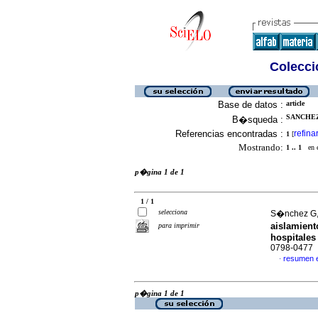
Colecció
Base de datos :
article
SANCHEZ 
B�squeda :
Referencias encontradas :
refina
1
[
Mostrando:
1 .. 1
en el
p�gina 1 de 1
1 / 1
selecciona
S�nchez G, 
aislamien
para imprimir
hospitales
0798-0477
resumen 
·
p�gina 1 de 1