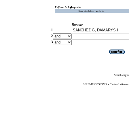
Refinar la b�squeda
Base de datos :
article
Buscar
1
2
3
Search engin
BIREME/OPS/OMS - Centro Latinoameric