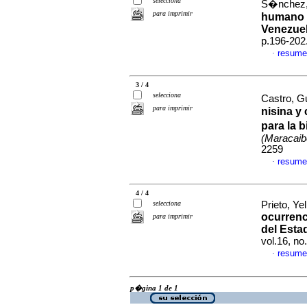
selecciona
S�nchez, 
para imprimir
humano e
Venezue
p.196-202
resume
·
3 / 4
selecciona
Castro, Gu
para imprimir
nisina y 
para la 
(Maracaib
2259
resume
·
4 / 4
selecciona
Prieto, Yel
ocurrenc
para imprimir
del Esta
vol.16, n
resume
·
p�gina 1 de 1