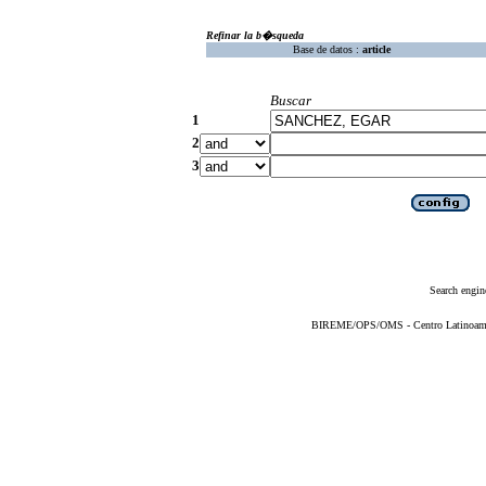
Refinar la b�squeda
Base de datos :
article
Buscar
1
2
3
Search engin
BIREME/OPS/OMS - Centro Latinoameric