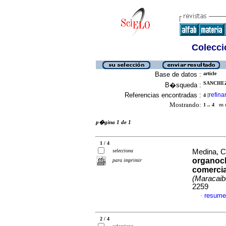
Colecció
Base de datos :
article
SANCHEZ,
B�squeda :
Referencias encontradas :
refina
4
[
Mostrando:
1 .. 4
en el
p�gina 1 de 1
1 / 4
selecciona
Medina, Ca
organocl
para imprimir
comercia
(Maracaib
2259
resume
·
2 / 4