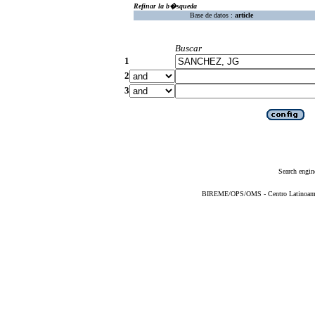
Refinar la b�squeda
Base de datos :
article
Buscar
1
2
3
Search engin
BIREME/OPS/OMS - Centro Latinoameric