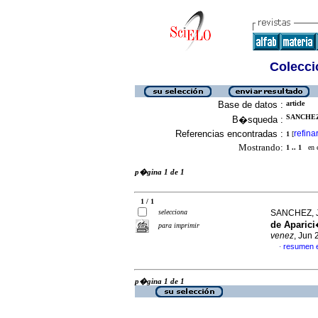
Colecció
Base de datos :
article
SANCHEZ,
B�squeda :
Referencias encontradas :
refina
1
[
Mostrando:
1 .. 1
en el
p�gina 1 de 1
1 / 1
selecciona
SANCHEZ, J
de Aparici
para imprimir
venez
, Jun 
resumen 
·
p�gina 1 de 1