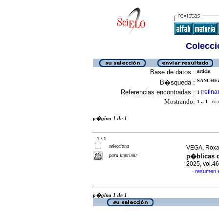
Colecció
Base de datos :
article
SANCHEZ
B�squeda :
Referencias encontradas :
refina
1
[
Mostrando:
1 .. 1
en el
p�gina 1 de 1
1 / 1
selecciona
VEGA, Roxan
para imprimir
p�blicas d
2025, vol.4
resumen 
·
p�gina 1 de 1