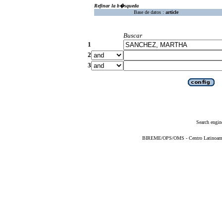
Refinar la b�squeda
Base de datos :
article
Buscar
1
2
3
Search engin
BIREME/OPS/OMS - Centro Latinoameric