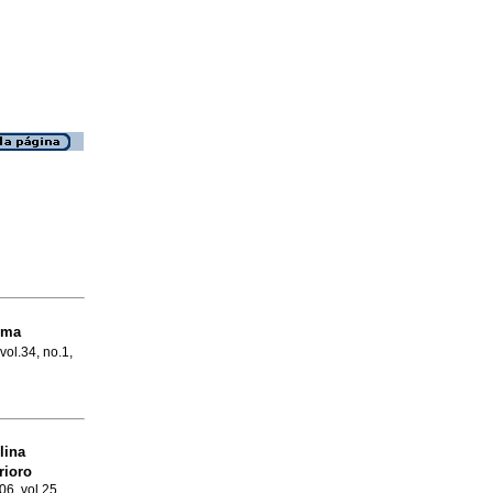
uma
vol.34, no.1,
lina
rioro
06, vol.25,