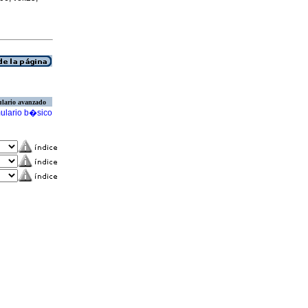
lario avanzado
ulario b�sico