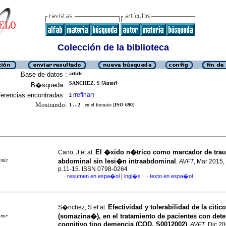
Colección de la biblioteca
Base de datos :
article
SANCHEZ, S [Autor]
B�squeda :
erencias encontradas :
refinar
2
[
]
Mostrando:
1 .. 2
en el formato [
ISO 690
]
El �xido n�trico como marcador de tra
Cano, J et al.
imir
abdominal sin lesi�n intraabdominal
.
AVFT
, Mar 2015, 
p.11-15. ISSN 0798-0264
|
resumen en espa�ol
ingl�s
texto en espa�ol
·
·
Efectividad y tolerabilidad de la citico
S�nchez, S et al.
(somazina�), en el tratamiento de pacientes con dete
imir
cognitivo tipo demencia (COD.
S0012002)
.
AVFT
, Dic 20