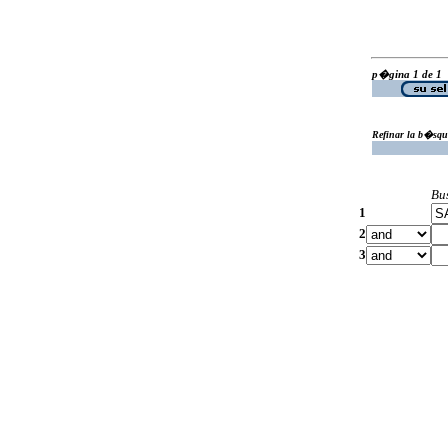
p�gina 1 de 1
Refinar la b�squ
Bu
1
2
3