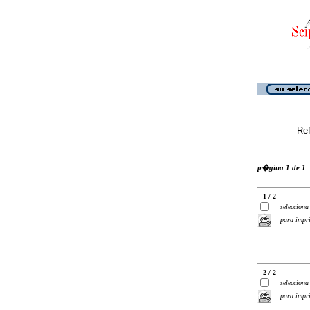
Ref
p�gina 1 de 1
1 / 2
selecciona
para impr
2 / 2
selecciona
para impr