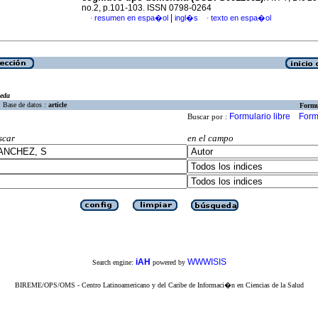
no.2, p.101-103. ISSN 0798-0264
|
resumen en espa�ol
ingl�s
texto en espa�ol
·
·
eda
Base de datos :
article
Formu
Formulario libre
Form
Buscar por :
scar
en el campo
iAH
WWWISIS
Search engine:
powered by
BIREME/OPS/OMS - Centro Latinoamericano y del Caribe de Informaci�n en Ciencias de la Salud