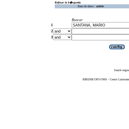
Refinar la b�squeda
Base de datos :
article
Buscar
1
2
3
Search engin
BIREME/OPS/OMS - Centro Latinoameric