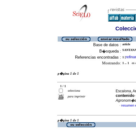
Colecció
Base de datos :
article
SANTANA,
B�squeda :
Referencias encontradas :
refina
1
[
Mostrando:
1 .. 1
en el
p�gina 1 de 1
1 / 1
selecciona
Escalona, Ar
contenido 
para imprimir
Agronom�a 
resumen 
·
p�gina 1 de 1