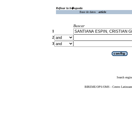
Refinar la b�squeda
Base de datos :
article
Buscar
1
2
3
Search engin
BIREME/OPS/OMS - Centro Latinoameric