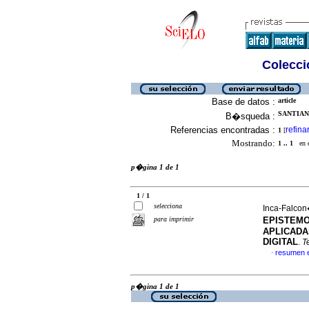
Colecció
Base de datos :
article
SANTIAN
B�squeda :
Referencias encontradas :
refina
1
[
Mostrando:
1 .. 1
en el
p�gina 1 de 1
1 / 1
selecciona
Inca-Falcon
para imprimir
EPISTEMO
APLICADA
DIGITAL
.
T
resumen 
·
p�gina 1 de 1