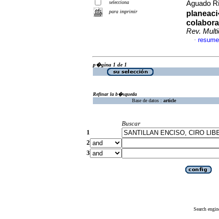
selecciona
Aguado Riv
para imprimir
planeaci
colabora
Rev. Multi
resume
·
p�gina 1 de 1
Refinar la b�squeda
Base de datos :
article
Buscar
1
2
3
Search engin