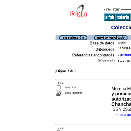
Colecció
Base de datos :
article
SANTILL
B�squeda :
Referencias encontradas :
refina
2
[
Mostrando:
1 .. 2
en el
p�gina 1 de 1
1 / 2
selecciona
Moreno Me
para imprimir
y posici
autoriza
Chanch
ISSN 296
resume
·
2 / 2