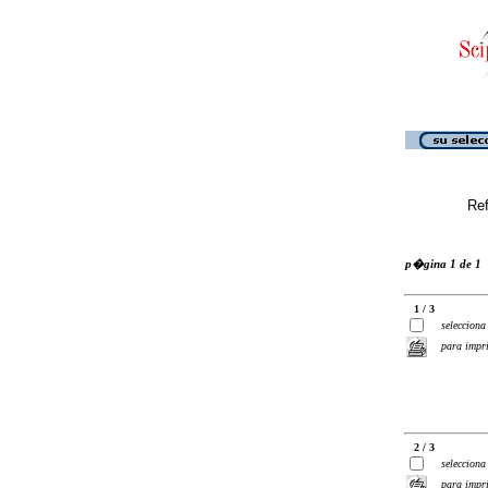
Ref
p�gina 1 de 1
1 / 3
selecciona
para impr
2 / 3
selecciona
para impr