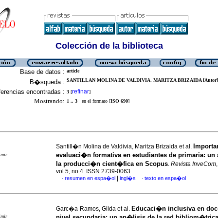
Colección de la biblioteca
Base de datos :
article
SANTILLAN MOLINA DE VALDIVIA, MARITZA BRIZAIDA [Autor]
B�squeda :
erencias encontradas :
refinar
3
[
]
Mostrando:
1 .. 3
en el formato [
ISO 690
]
Importan
Santill�n Molina de Valdivia, Maritza Brizaida et al.
evaluaci�n formativa en estudiantes de primaria: un
imir
la producci�n cient�fica en Scopus
.
Revista InveCom
vol.5, no.4. ISSN 2739-0063
|
resumen en espa�ol
ingl�s
texto en espa�ol
·
·
Educaci�n inclusiva en doc
Garc�a-Ramos, Gilda et al.
imir
nivel secundaria: un an�lisis de la red bibliom�tric