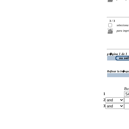
3 / 3
selecciona
para impr
p�gina 1 de 1
Refinar la b�squ
Bu
1
2
3