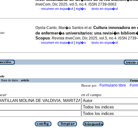
InveCom
, Dic 2025, vol.5, no.4. ISSN 2739-0063
|
resumen en espa�ol
ingl�s
texto en espa�ol
·
·
Cultura innovadora en 
Oyola-Canto, Mar�a Santos et al.
de enfermer�a universitarios: una revisi�n bibliom�
imir
Scopus
.
Revista InveCom
, Dic 2025, vol.5, no.4. ISSN 2739
|
resumen en espa�ol
ingl�s
texto en espa�ol
·
·
eda
Base de datos :
article
Formu
Formulario libre
Form
Buscar por :
scar
en el campo