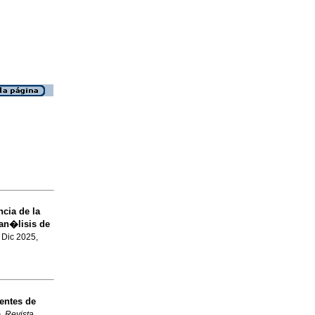
cia de la
 an�lisis de
, Dic 2025,
entes de
a
.
Revista