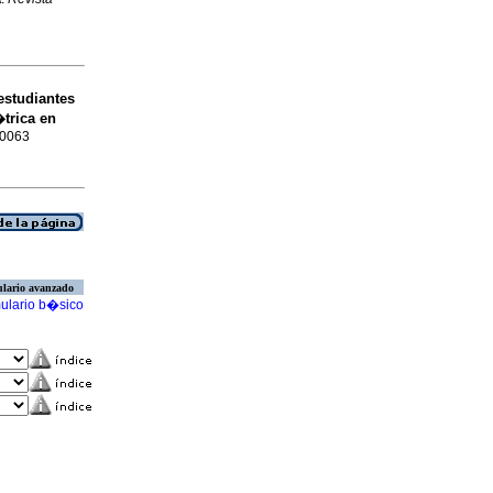
estudiantes
trica en
-0063
lario avanzado
ulario b�sico