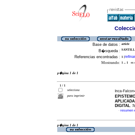
Colecció
Base de datos :
article
SANTILL
B�squeda :
Referencias encontradas :
refina
1
[
Mostrando:
1 .. 1
en el
p�gina 1 de 1
1 / 1
selecciona
Inca-Falcon
para imprimir
EPISTEMO
APLICADA
DIGITAL
.
T
resumen 
·
p�gina 1 de 1