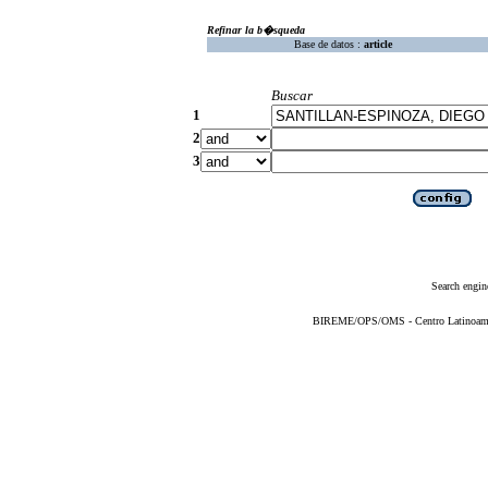
Refinar la b�squeda
Base de datos :
article
Buscar
1
2
3
Search engin
BIREME/OPS/OMS - Centro Latinoameric