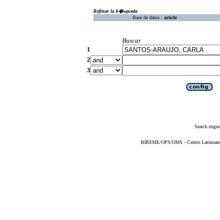
Refinar la b�squeda
Base de datos :
article
Buscar
1
2
3
Search engin
BIREME/OPS/OMS - Centro Latinoameric