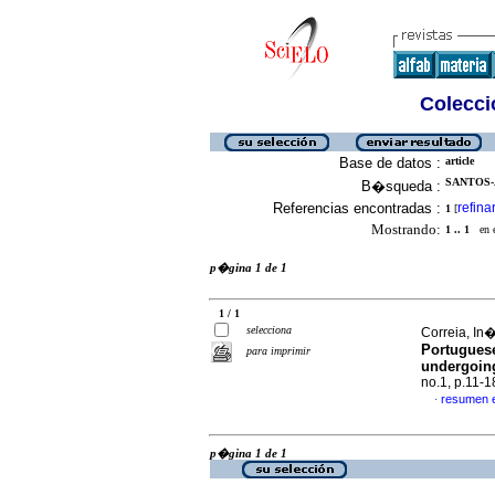
Colecció
Base de datos :
article
SANTOS-
B�squeda :
Referencias encontradas :
refina
1
[
Mostrando:
1 .. 1
en el
p�gina 1 de 1
1 / 1
selecciona
Correia, In�
Portuguese
para imprimir
undergoing
no.1, p.11-
resumen 
·
p�gina 1 de 1