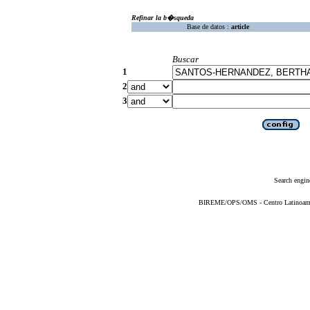
Refinar la b�squeda
Base de datos :
article
Buscar
1
2
3
Search engin
BIREME/OPS/OMS - Centro Latinoameric