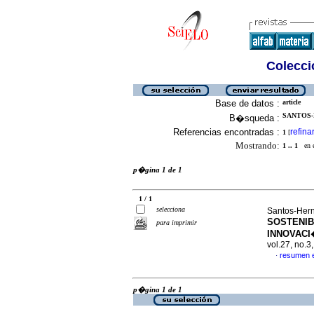
Colecció
Base de datos :
article
SANTOS-
B�squeda :
Referencias encontradas :
refina
1
[
Mostrando:
1 .. 1
en el
p�gina 1 de 1
1 / 1
selecciona
Santos-Her
SOSTENIB
para imprimir
INNOVACI
vol.27, no.
resumen 
·
p�gina 1 de 1