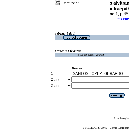
para imprimir
sialyltra
intraepit
no.1, p.4
resume
·
p�gina 1 de 1
Refinar la b�squeda
Base de datos :
article
Buscar
1
2
3
Search engin
BIREME/OPS/OMS - Centro Latinoameric