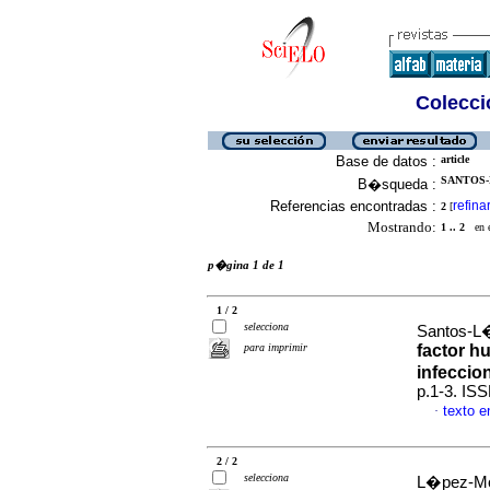
Colecció
Base de datos :
article
SANTOS-
B�squeda :
Referencias encontradas :
refina
2
[
Mostrando:
1 .. 2
en el
p�gina 1 de 1
1 / 2
selecciona
Santos-L�
para imprimir
factor h
infeccio
p.1-3. IS
texto 
·
2 / 2
selecciona
L�pez-Mor