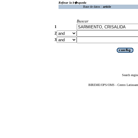
Refinar la b�squeda
Base de datos :
article
Buscar
1
2
3
Search engin
BIREME/OPS/OMS - Centro Latinoameric