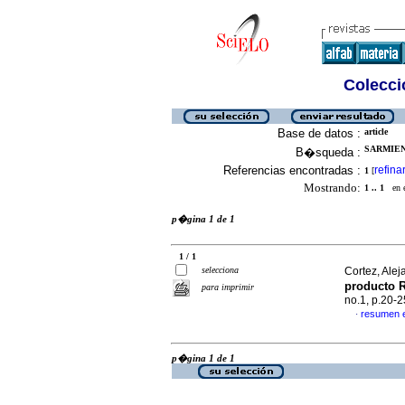
Colecció
Base de datos :
article
SARMIENT
B�squeda :
Referencias encontradas :
refina
1
[
Mostrando:
1 .. 1
en el
p�gina 1 de 1
1 / 1
selecciona
Cortez, Alej
producto
para imprimir
no.1, p.20-
resumen 
·
p�gina 1 de 1