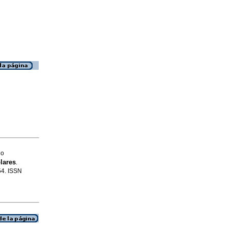
io
lares
.
054. ISSN