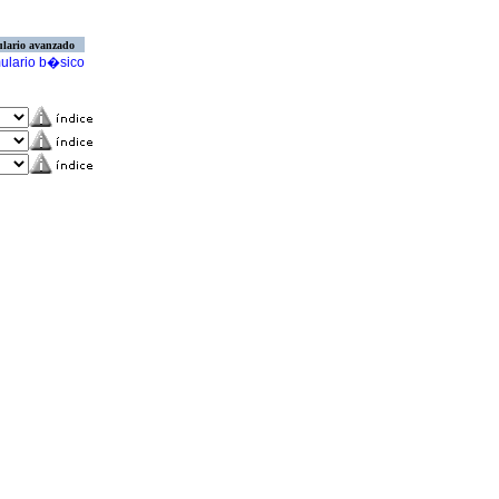
lario avanzado
ulario b�sico