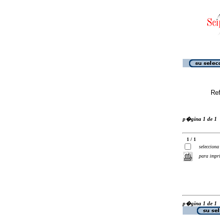
Ref
p�gina 1 de 1
1 / 1
selecciona
para impr
p�gina 1 de 1