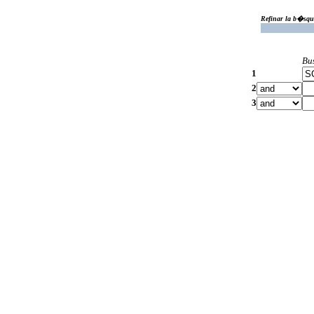
Refinar la b�squ
Bu
1
2
3