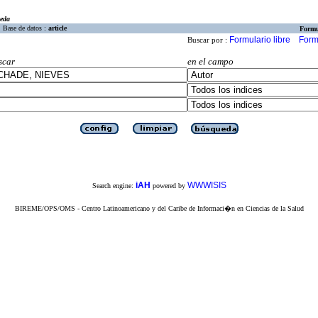
eda
Base de datos :
article
Formu
Formulario libre
Form
Buscar por :
scar
en el campo
iAH
WWWISIS
Search engine:
powered by
BIREME/OPS/OMS - Centro Latinoamericano y del Caribe de Informaci�n en Ciencias de la Salud