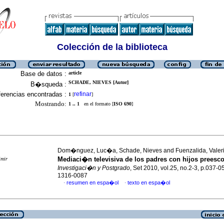
Colección de la biblioteca
Base de datos :
article
SCHADE, NIEVES [Autor]
B�squeda :
erencias encontradas :
refinar
1
[
]
Mostrando:
1 .. 1
en el formato [
ISO 690
]
Dom�nguez, Luc�a, Schade, Nieves and Fuenzalida, Valer
Mediaci�n televisiva de los padres con hijos preesco
imir
Investigaci�n y Postgrado
, Set 2010, vol.25, no.2-3, p.037-
1316-0087
resumen en espa�ol
texto en espa�ol
·
·