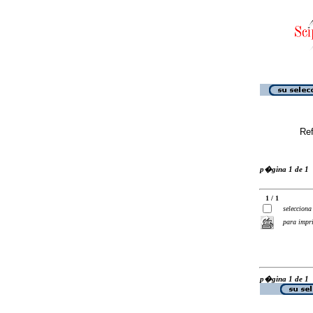
Ref
p�gina 1 de 1
1 / 1
selecciona
para impr
p�gina 1 de 1