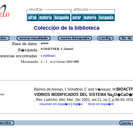
Colección de la biblioteca
Base de datos :
article
SCHATTNER, C [Autor]
B�squeda :
erencias encontradas :
refinar
1
[
]
Mostrando:
1 .. 1
en el formato [
ISO 690
]
BIOACTI
Barrios de Arenas, I, Schattner, C and V�squez, M
VIDRIOS MODIFICADOS DEL SISTEMA Na
O�CaO�
imir
2
.
Rev. LatinAm. Met. Mat.
, Dic 2001, vol.21, no.2, p.90-95. I
|
resumen en espa�ol
ingl�s
texto en espa�ol
·
·