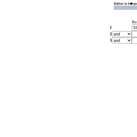
Refinar la b�squ
Bu
1
2
3