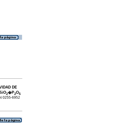
VIDAD DE
SiO
�P
O
2
2
5
SSN 0255-6952