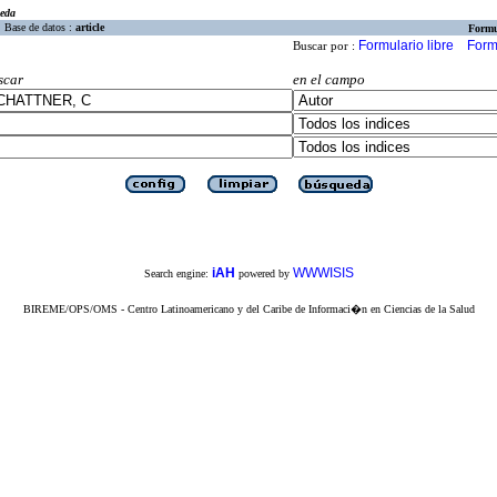
eda
Base de datos :
article
Formu
Formulario libre
Form
Buscar por :
scar
en el campo
iAH
WWWISIS
Search engine:
powered by
BIREME/OPS/OMS - Centro Latinoamericano y del Caribe de Informaci�n en Ciencias de la Salud