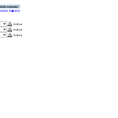
lario avanzado
ulario b�sico