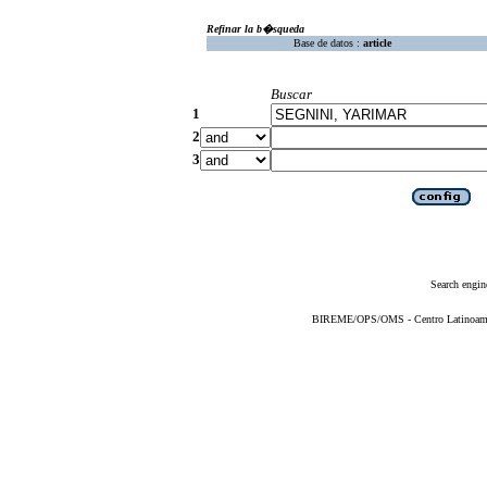
Refinar la b�squeda
Base de datos :
article
Buscar
1
2
3
Search engin
BIREME/OPS/OMS - Centro Latinoameric