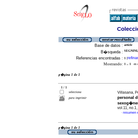
Colecció
Base de datos :
article
SEGNINI,
B�squeda :
Referencias encontradas :
refina
1
[
Mostrando:
1 .. 1
en el
p�gina 1 de 1
1 / 1
selecciona
Villasana, 
personal d
para imprimir
sexog�ner
vol.11, no.
resumen 
·
p�gina 1 de 1