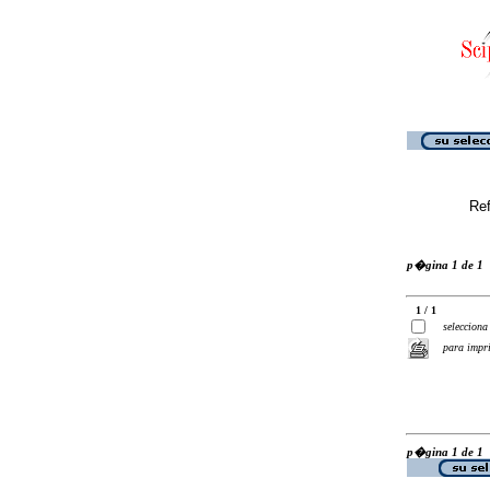
Ref
p�gina 1 de 1
1 / 1
selecciona
para impr
p�gina 1 de 1