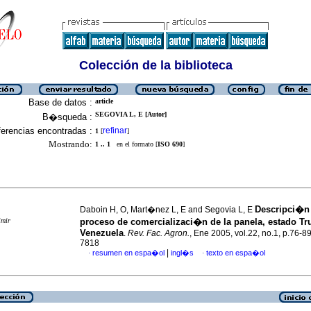
Colección de la biblioteca
Base de datos :
article
SEGOVIA L, E [Autor]
B�squeda :
erencias encontradas :
refinar
1
[
]
Mostrando:
1 .. 1
en el formato [
ISO 690
]
Descripci�n
Daboin H, O, Mart�nez L, E and Segovia L, E
imir
proceso de comercializaci�n de la panela, estado Truj
Venezuela
.
Rev. Fac. Agron.
, Ene 2005, vol.22, no.1, p.76-8
7818
|
resumen en espa�ol
ingl�s
texto en espa�ol
·
·