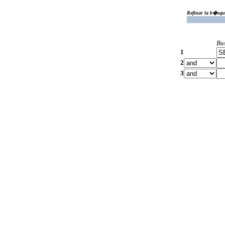
Refinar la b�squ
Bu
1
2
3