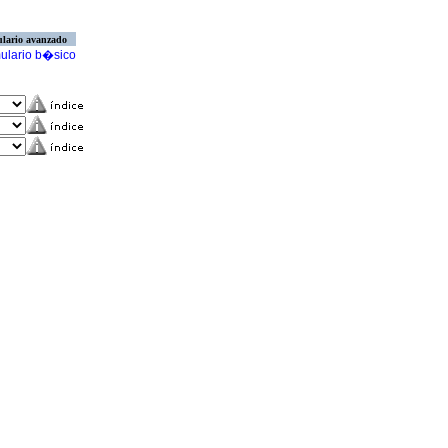
lario avanzado
ulario b�sico