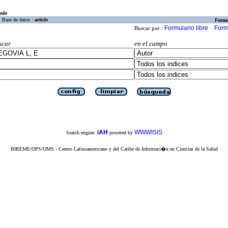
eda
Base de datos :
article
Formu
Formulario libre
Form
Buscar por :
scar
en el campo
iAH
WWWISIS
Search engine:
powered by
BIREME/OPS/OMS - Centro Latinoamericano y del Caribe de Informaci�n en Ciencias de la Salud