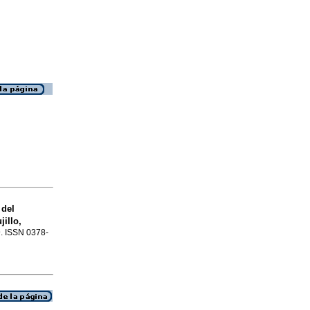
 del
illo,
9. ISSN 0378-