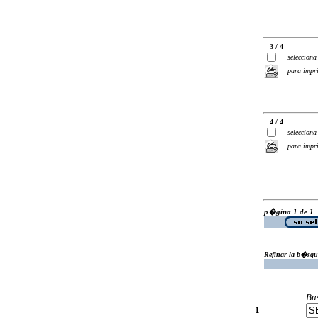
3 / 4
selecciona
para impr
4 / 4
selecciona
para impr
p�gina 1 de 1
Refinar la b�squ
Bu
1