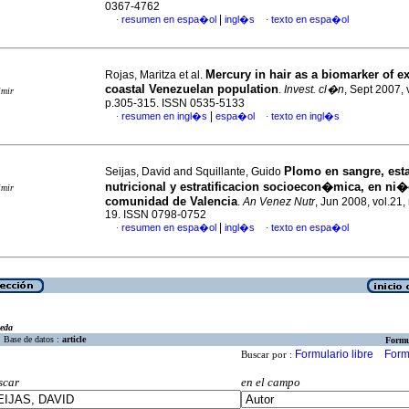
0367-4762
|
resumen en espa�ol
ingl�s
texto en espa�ol
·
·
Mercury in hair as a biomarker of e
Rojas, Maritza et al.
coastal Venezuelan population
.
Invest. cl�n
, Sept 2007, 
imir
p.305-315. ISSN 0535-5133
|
resumen en ingl�s
espa�ol
texto en ingl�s
·
·
Plomo en sangre, est
Seijas, David and Squillante, Guido
nutricional y estratificacion socioecon�mica, en ni
imir
comunidad de Valencia
.
An Venez Nutr
, Jun 2008, vol.21,
19. ISSN 0798-0752
|
resumen en espa�ol
ingl�s
texto en espa�ol
·
·
eda
Base de datos :
article
Formu
Formulario libre
Form
Buscar por :
scar
en el campo