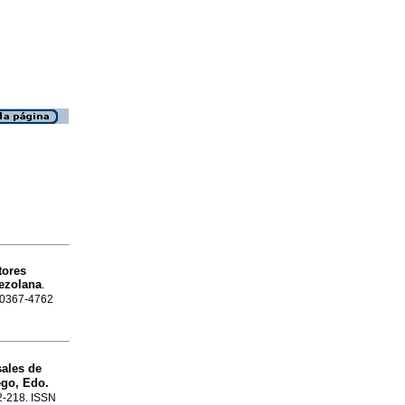
tores
nezolana
.
N 0367-4762
sales de
ego, Edo.
12-218. ISSN