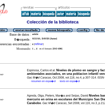
Colección de la biblioteca
Base de datos :
article
SEIJAS, DAVID [Autor]
B�squeda :
erencias encontradas :
refinar
4
[
]
Mostrando:
1 .. 4
en el formato [
ISO 690
]
Niveles de plomo en sangre y fac
Espinosa, Carlos et al.
ambientales asociados, en una poblacion infantil ve
imir
Gac M�d Caracas
, Oct 2008, vol.116, no.4, p.307-314. ISS
resumen en espa�ol
texto en espa�ol
·
·
Niveles ba
Agreda, Olga, Pieters, Mar�a and Seijas, David
mercurio en orina en escolares del Municipio San Di
imir
Carabobo
.
Gac M�d Caracas
, Set 2008, vol.116, no.3, p.2