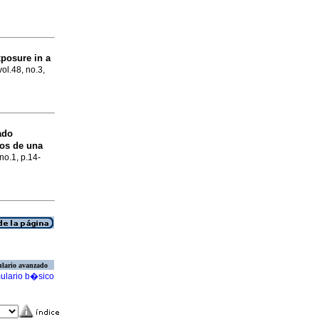
xposure in a
vol.48, no.3,
ado
�os de una
 no.1, p.14-
lario avanzado
ulario b�sico