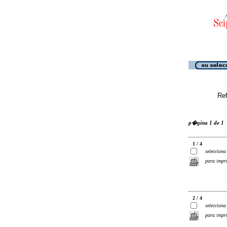
Ref
p�gina 1 de 1
1 / 4
selecciona
para impr
2 / 4
selecciona
para impr