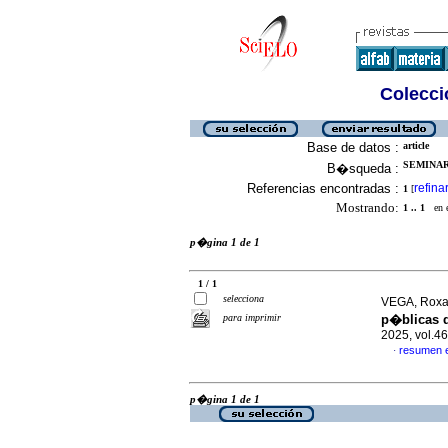
Colecció
Base de datos :
article
SEMINARI
B�squeda :
Referencias encontradas :
refina
1
[
Mostrando:
1 .. 1
en el
p�gina 1 de 1
1 / 1
selecciona
VEGA, Roxan
para imprimir
p�blicas d
2025, vol.4
resumen 
·
p�gina 1 de 1