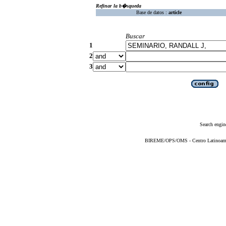
Refinar la b�squeda
Base de datos :
article
Buscar
1
2
3
Search engin
BIREME/OPS/OMS - Centro Latinoameric