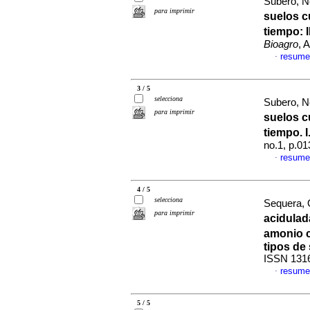
Subero, Ne
para imprimir
suelos c
tiempo
:
I
Bioagro
, 
resume
·
3 / 5
selecciona
Subero, Ne
para imprimir
suelos c
tiempo. 
no.1, p.0
resume
·
4 / 5
selecciona
Sequera,
para imprimir
acidulad
amonio 
tipos de
ISSN 131
resume
·
5 / 5