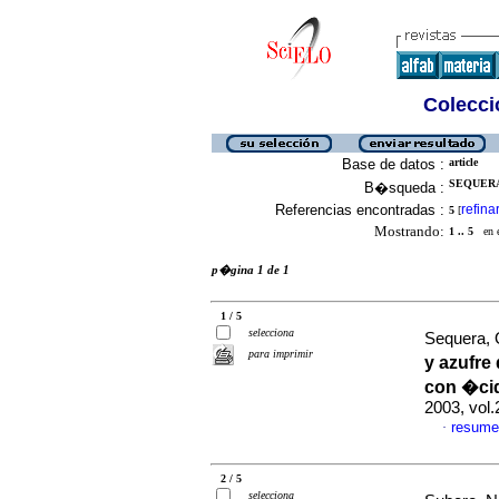
Colecció
Base de datos :
article
SEQUERA
B�squeda :
Referencias encontradas :
refina
5
[
Mostrando:
1 .. 5
en el
p�gina 1 de 1
1 / 5
selecciona
Sequera,
para imprimir
y azufre
con �cid
2003, vol
resume
·
2 / 5
selecciona