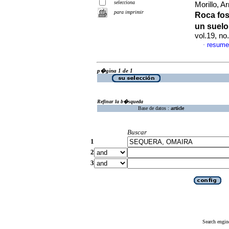
selecciona
Morillo, 
para imprimir
Roca fos
un suelo
vol.19, n
resume
·
p�gina 1 de 1
Refinar la b�squeda
Base de datos :
article
Buscar
1
2
3
Search engin