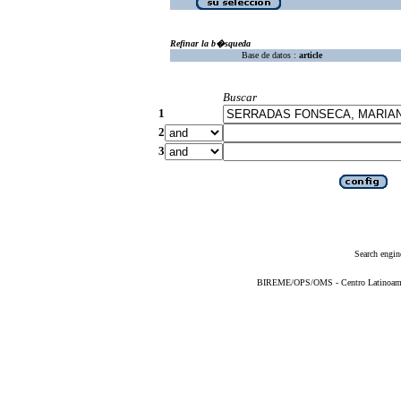
Refinar la b�squeda
Base de datos :
article
Buscar
1
2
3
Search engin
BIREME/OPS/OMS - Centro Latinoameric