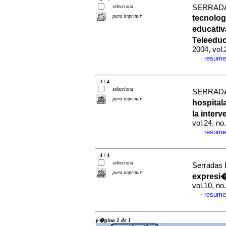
selecciona
SERRADA
para imprimir
tecnolog
educativ
Teleeduc
2004, vol
resume
·
3 / 4
selecciona
SERRADA
para imprimir
hospital
la inter
vol.24, n
resume
·
4 / 4
selecciona
Serradas 
para imprimir
expresi�
vol.10, n
resume
·
p�gina 1 de 1