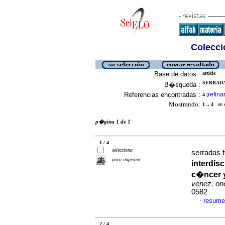
Colecció
Base de datos :
article
SERRADA
B�squeda :
Referencias encontradas :
refina
4
[
Mostrando:
1 .. 4
en el
p�gina 1 de 1
1 / 4
selecciona
serradas 
para imprimir
interdis
c�ncer y
venez. onc
0582
resume
·
2 / 4