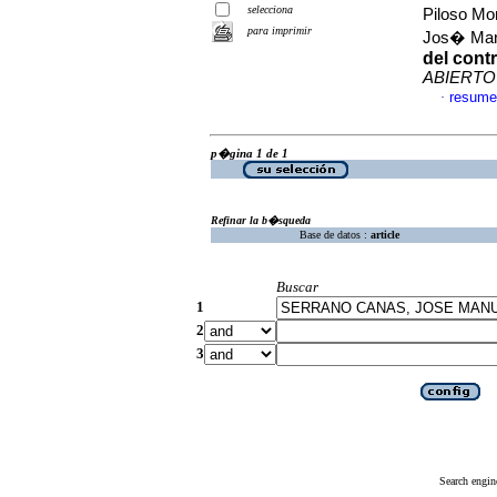
selecciona
Piloso Mo
para imprimir
Jos� Ma
del cont
ABIERTO
resume
·
p�gina 1 de 1
Refinar la b�squeda
Base de datos :
article
Buscar
1
2
3
Search engin