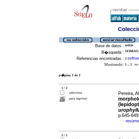
Colecció
Base de datos :
article
SERRAO,
B�squeda :
Referencias encontradas :
refina
2
[
Mostrando:
1 .. 2
en el
p�gina 1 de 1
1 / 2
selecciona
Pereira, A
morpholo
para imprimir
(lepidopt
urophyll
p.645-649
resume
·
2 / 2