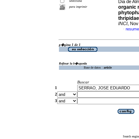
selecciona
Dia de Alm
organic m
para imprimir
phytoph
thripidae
INCI
, Nov
resume
·
p�gina 1 de 1
Refinar la b�squeda
Base de datos :
article
Buscar
1
2
3
Search engin