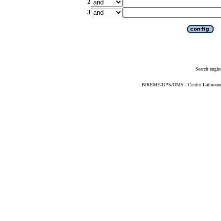
2
3
Search engin
BIREME/OPS/OMS - Centro Latinoameric