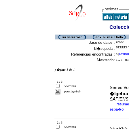
Colecció
Base de datos :
article
SERRES V
B�squeda :
Referencias encontradas :
refina
3
[
Mostrando:
1 .. 3
en el
p�gina 1 de 1
1 / 3
selecciona
Serres Vo
para imprimir
�lgebra
SAPIENS
resume
·
espa�ol
2 / 3
selecciona
SERRES V