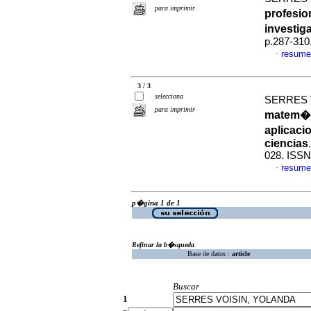
para imprimir
profesio
investi
p.287-310
resume
·
3 / 3
selecciona
SERRES V
para imprimir
matem�ti
aplicaci
ciencias
028. ISSN
resume
·
p�gina 1 de 1
Refinar la b�squeda
Base de datos :
article
Buscar
1