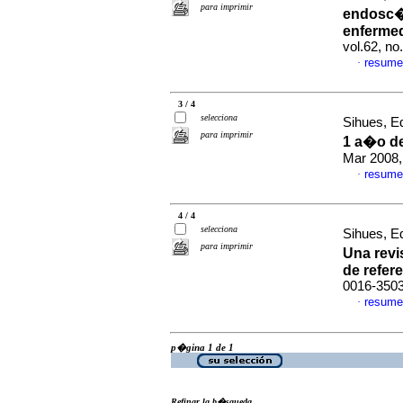
para imprimir
endosc�p
enfermed
vol.62, n
resume
·
3 / 4
selecciona
Sihues, Ed
para imprimir
1 a�o de
Mar 2008,
resume
·
4 / 4
selecciona
Sihues, Ed
para imprimir
Una revi
de refer
0016-350
resume
·
p�gina 1 de 1
Refinar la b�squeda