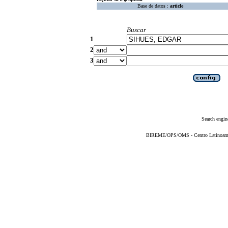
Base de datos :
article
Buscar
1
2
3
Search engin
BIREME/OPS/OMS - Centro Latinoameric