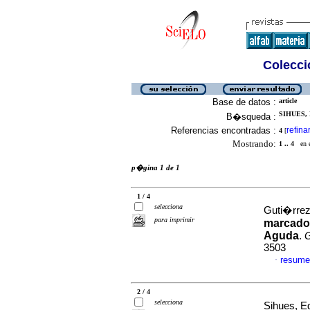
Colecció
Base de datos :
article
SIHUES, 
B�squeda :
Referencias encontradas :
refina
4
[
Mostrando:
1 .. 4
en el
p�gina 1 de 1
1 / 4
selecciona
Guti�rrez,
para imprimir
marcador
Aguda
.
3503
resume
·
2 / 4
selecciona
Sihues, Ed