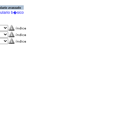
lario avanzado
ulario b�sico