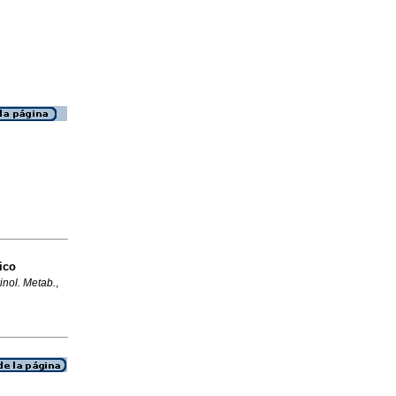
ico
inol. Metab.
,