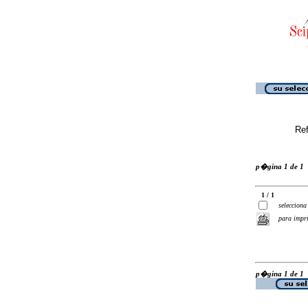
Ref
p�gina 1 de 1
1 / 1
selecciona
para impr
p�gina 1 de 1