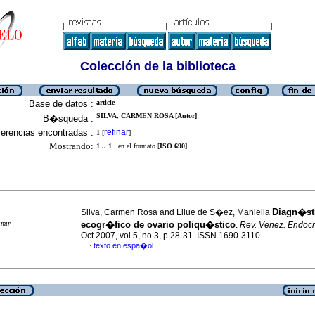
Colección de la biblioteca
Base de datos :
article
SILVA, CARMEN ROSA [Autor]
B�squeda :
erencias encontradas :
refinar
1
[
]
Mostrando:
1 .. 1
en el formato [
ISO 690
]
Diagn�st
Silva, Carmen Rosa and Lilue de S�ez, Maniella
imir
ecogr�fico de ovario poliqu�stico
.
Rev. Venez. Endocr
Oct 2007, vol.5, no.3, p.28-31. ISSN 1690-3110
texto en espa�ol
·