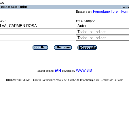
eda
Base de datos :
article
Formu
Formulario libre
Form
Buscar por :
scar
en el campo
iAH
WWWISIS
Search engine:
powered by
BIREME/OPS/OMS - Centro Latinoamericano y del Caribe de Informaci�n en Ciencias de la Salud