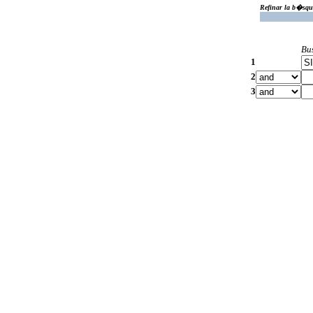
Refinar la b�squ
Bu
1
2
3