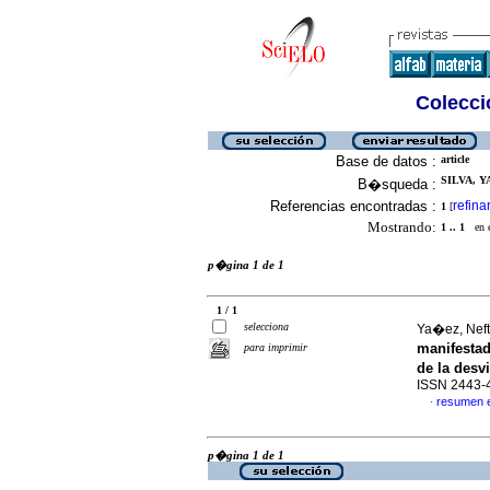
Colecció
Base de datos :
article
SILVA, 
B�squeda :
Referencias encontradas :
refina
1
[
Mostrando:
1 .. 1
en el
p�gina 1 de 1
1 / 1
selecciona
Ya�ez, Neft
manifesta
para imprimir
de la des
ISSN 2443-
resumen 
·
p�gina 1 de 1