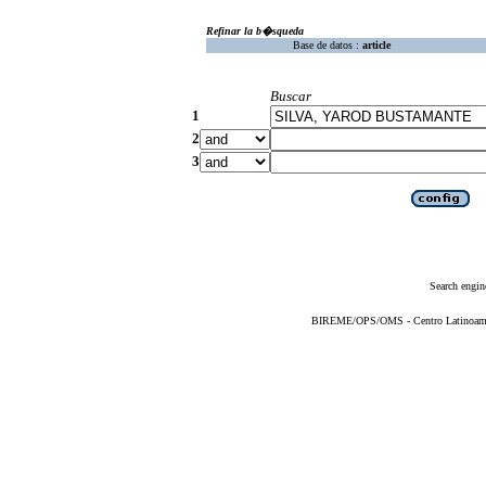
Refinar la b�squeda
Base de datos :
article
Buscar
1
2
3
Search engin
BIREME/OPS/OMS - Centro Latinoameric