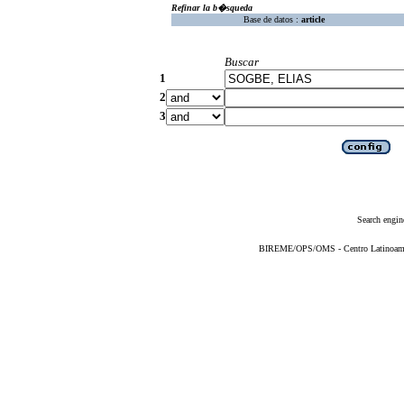
Refinar la b�squeda
Base de datos :
article
Buscar
1
2
3
Search engin
BIREME/OPS/OMS - Centro Latinoameric