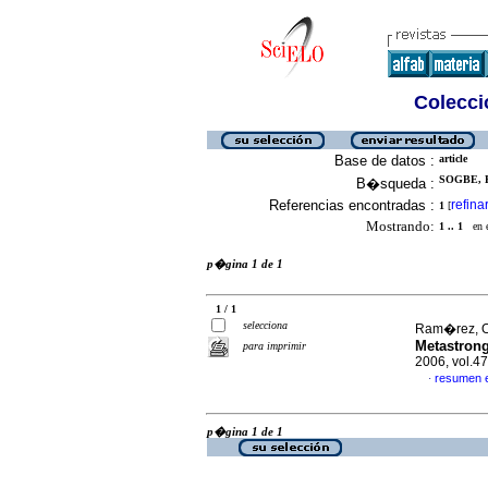
Colecció
Base de datos :
article
SOGBE, E
B�squeda :
Referencias encontradas :
refina
1
[
Mostrando:
1 .. 1
en el
p�gina 1 de 1
1 / 1
selecciona
Ram�rez, On
Metastrong
para imprimir
2006, vol.47
resumen 
·
p�gina 1 de 1